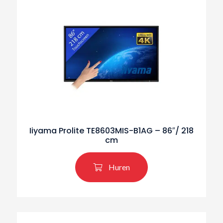
Iiyama Prolite TE8603MIS-B1AG – 86″/ 218
cm
Huren