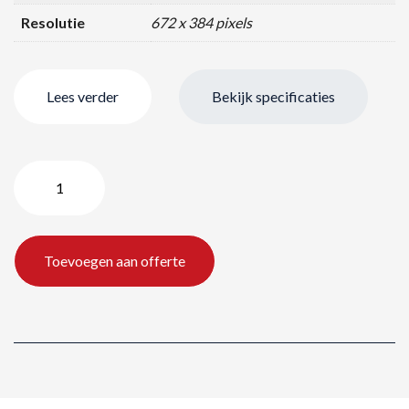
Resolutie
672 x 384 pixels
Lees verder
Bekijk specificaties
28m2
10mm
–
Mobile
Toevoegen aan offerte
LED
trailer
(gesloten)
aantal