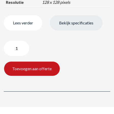
Resolutie
128 x 128 pixels
Lees verder
Bekijk specificaties
3.9
mm
Outdoor
LED
Toevoegen aan offerte
aantal