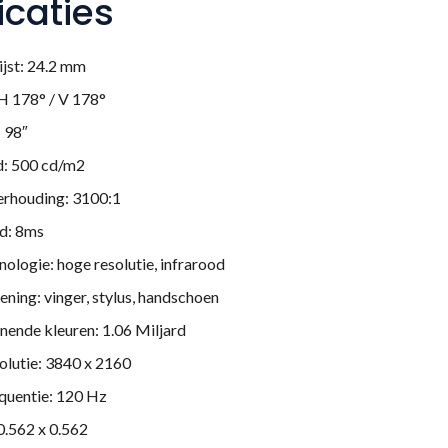
icaties
ijst: 24.2 mm
 H 178° / V 178°
 98″
d: 500 cd/m2
erhouding: 3100:1
jd: 8ms
ologie: hoge resolutie, infrarood
ning: vinger, stylus, handschoen
nende kleuren: 1.06 Miljard
olutie: 3840 x 2160
ten
quentie: 120 Hz
0.562 x 0.562