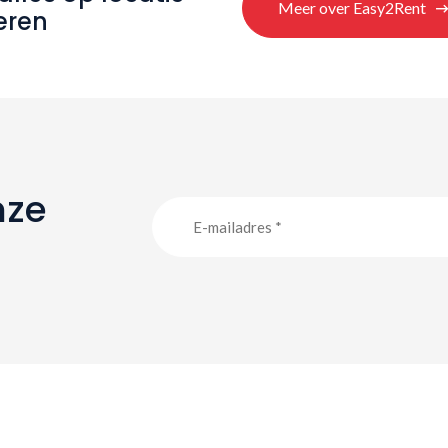
Meer over Easy2Rent
eren
nze