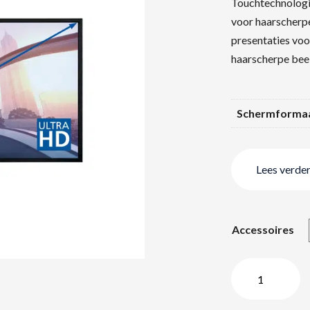
Touchtechnologie
voor haarscherpe
presentaties voo
haarscherpe bee
Schermforma
Lees verde
Accessoires
98″
LegaMaster
PTX-