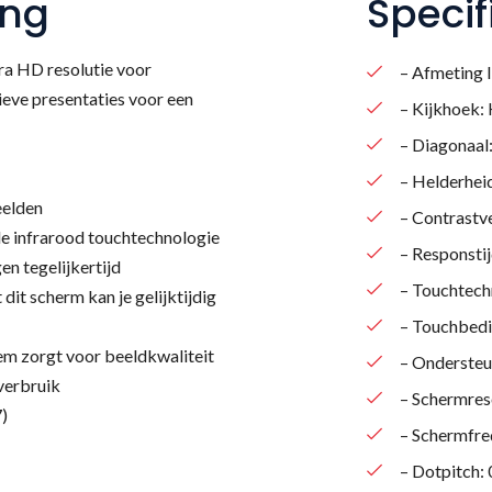
ing
Specif
ra HD resolutie voor
– Afmeting l
tieve presentaties voor een
– Kijkhoek:
– Diagonaal:
– Helderhei
eelden
– Contrastv
de infrarood touchtechnologie
– Responsti
en tegelijkertijd
– Touchtechn
dit scherm kan je gelijktijdig
– Touchbedie
em zorgt voor beeldkwaliteit
– Ondersteu
verbruik
– Schermres
7)
eken naar produc
– Schermfre
– Dotpitch: 