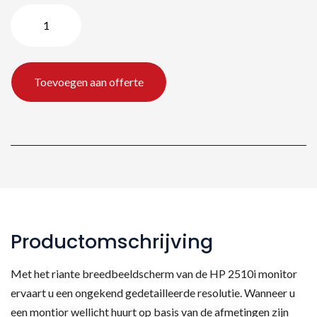
HP
2510i
-
25"/
Toevoegen aan offerte
63
cm
aantal
Productomschrijving
Met het riante breedbeeldscherm van de HP 2510i monitor
ervaart u een ongekend gedetailleerde resolutie. Wanneer u
een montior wellicht huurt op basis van de afmetingen zijn