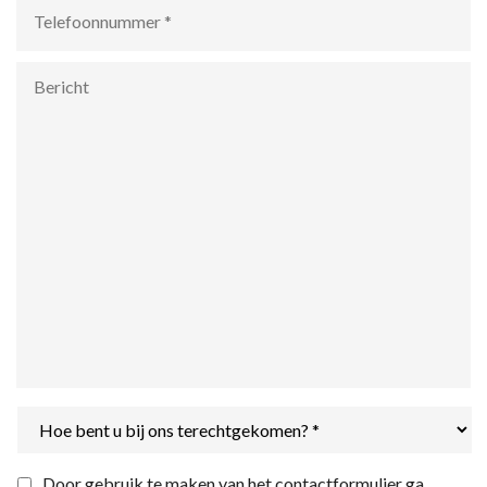
Telefoonnummer
*
Bericht
Hoe
bent
u
bij
Privacyverklaring
*
Door gebruik te maken van het contactformulier ga