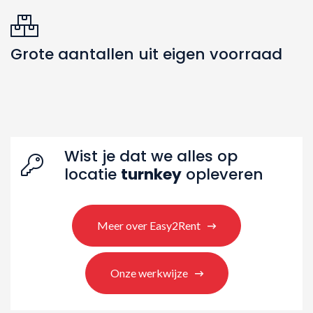
Grote aantallen uit eigen voorraad
Wist je dat we alles op
locatie
turnkey
opleveren
Zoeken naar producten
Meer over Easy2Rent
Onze werkwijze