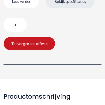
Lees verder
Bekijk specificaties
Panasonic
PT-
RZ970
/
Toevoegen aan offerte
10000
lm
aantal
Productomschrijving