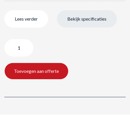
Lees verder
Bekijk specificaties
Philips
E-
line
278E1A
Toevoegen aan offerte
4K
-
27"
/
68
cm
aantal