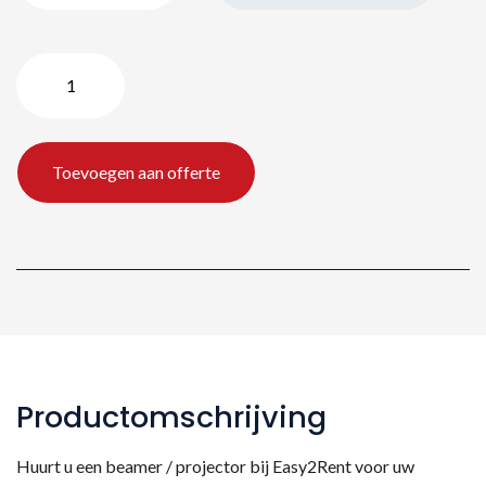
Projecta
projectietafel
huren
aantal
Toevoegen aan offerte
Productomschrijving
Huurt u een beamer / projector bij Easy2Rent voor uw