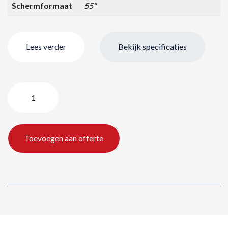
Schermformaat
55"
Lees verder
Bekijk specificaties
Samsung
OM55D
indoor
–
Toevoegen aan offerte
55″/140
cm
aantal