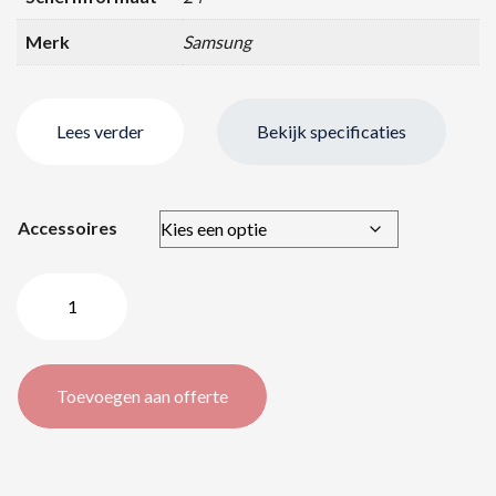
Merk
Samsung
Lees verder
Bekijk specificaties
Accessoires
Samsung
QB24R-
B
–
Toevoegen aan offerte
24″
/
61