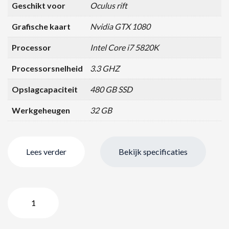
Geschikt voor
Oculus rift
Grafische kaart
Nvidia GTX 1080
Processor
Intel Core i7 5820K
Processorsnelheid
3.3 GHZ
Opslagcapaciteit
480 GB SSD
Werkgeheugen
32 GB
Lees verder
Bekijk specificaties
Ultimate
PC²-
i7/32GB/480GB/GTX1080