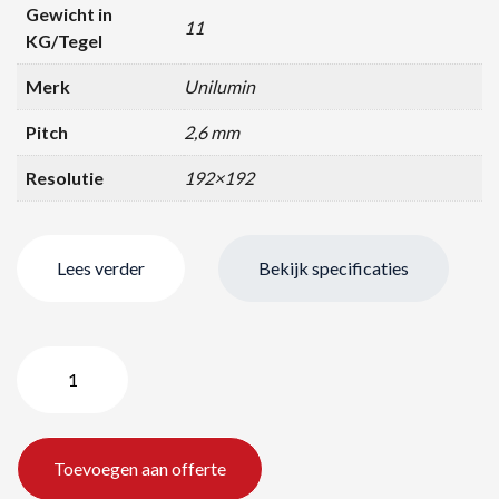
Gewicht in
11
KG/Tegel
Merk
Unilumin
Pitch
2,6 mm
Resolutie
192×192
Lees verder
Bekijk specificaties
Unilumin
UPAD4
2.6mm
Indoor
Toevoegen aan offerte
LED