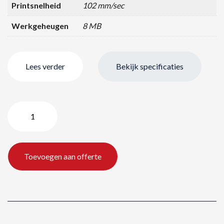
Printsnelheid
102 mm/sec
Werkgeheugen
8 MB
Lees verder
Bekijk specificaties
Zebra
GK420D
labelprinter
aantal
Toevoegen aan offerte