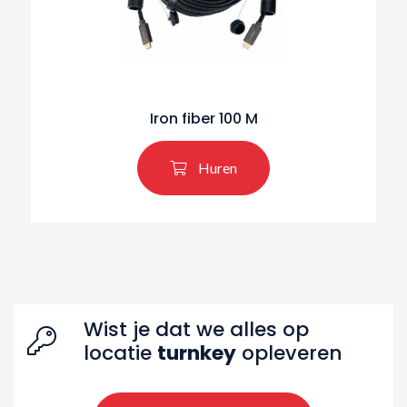
Iron fiber 100 M
Huren
Wist je dat we alles op
Zoeken naar producten
locatie
turnkey
opleveren