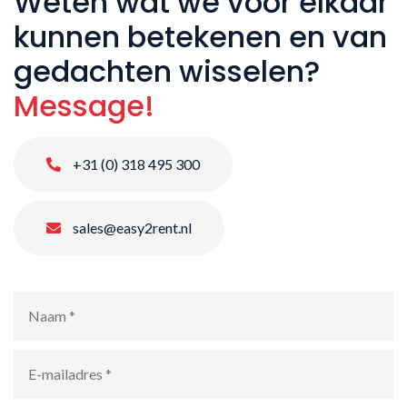
Weten wat we voor elkaar
kunnen betekenen en van
gedachten wisselen?
Message!
+31 (0) 318 495 300
sales@easy2rent.nl
Naam
*
E-
mailadres
*